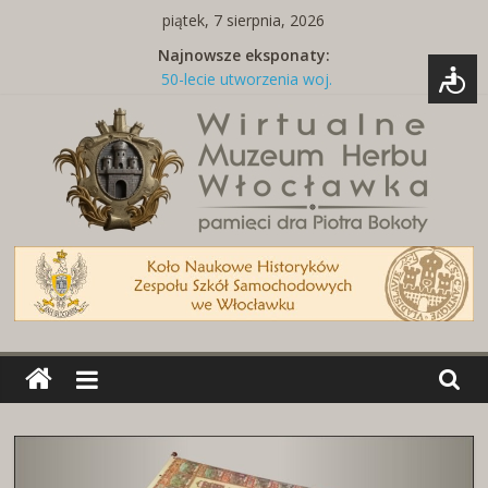
Skip
piątek, 7 sierpnia, 2026
to
Najnowsze eksponaty:
content
50-lecie utworzenia woj.
włocławskiego
Tabliczka z nazwą ulicy
Naszywki z herbami miast
Brelok z godłem Polski i herbem
miasta
Miedziany talerz z herbami miast
Wirtualne
Muzeum
Herbu
Włocławka