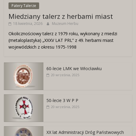
Patery Talerze
Miedziany talerz z herbami miast
18 kwietnia, 2026
Muzeum Herbu
Okolicznościowy talerz z 1979 roku, wykonany z miedzi
(metaloplastyka) „XXXV LAT PRL” z 49. herbami miast
wojewódzkich z okresu 1975-1998
60-lecie LMK we Włocławku
20 września, 2025
50-lecie 3 W P P
20 września, 2025
XX lat Administracji Dróg Państwowych