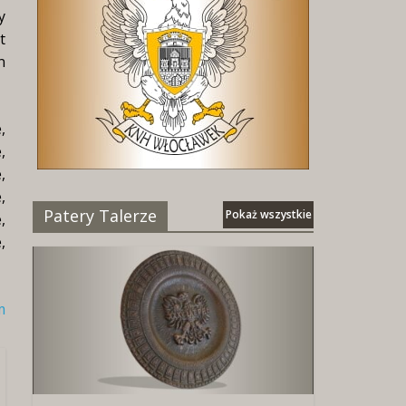
y
t
n
,
,
,
,
Patery Talerze
Pokaż wszystkie
,
,
m