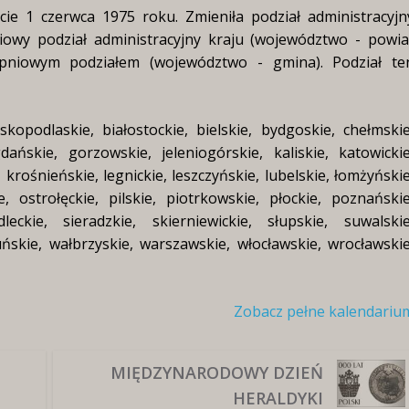
cie 1 czerwca 1975 roku. Zmieniła podział administracyjn
niowy podział administracyjny kraju (województwo - powia
pniowym podziałem (województwo - gmina). Podział te
kopodlaskie, białostockie, bielskie, bydgoskie, chełmskie
dańskie, gorzowskie, jeleniogórskie, kaliskie, katowickie
 krośnieńskie, legnickie, leszczyńskie, lubelskie, łomżyńskie
, ostrołęckie, pilskie, piotrkowskie, płockie, poznańskie
eckie, sieradzkie, skierniewickie, słupskie, suwalskie
uńskie, wałbrzyskie, warszawskie, włocławskie, wrocławskie
Zobacz pełne kalendariu
MIĘDZYNARODOWY DZIEŃ
HERALDYKI