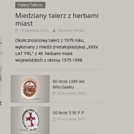
Patery Talerze
Miedziany talerz z herbami
miast
18 kwietnia, 2026
Muzeum Herbu
Okolicznościowy talerz z 1979 roku,
wykonany z miedzi (metaloplastyka) „XXXV
LAT PRL” z 49. herbami miast
wojewódzkich z okresu 1975-1998
60-lecie LMK we
Włocławku
20 września, 2025
Najlepszemu absolwentowi szkoły średn
2 stycznia, 2023
50-lecie 3 W P P
20 września, 2025