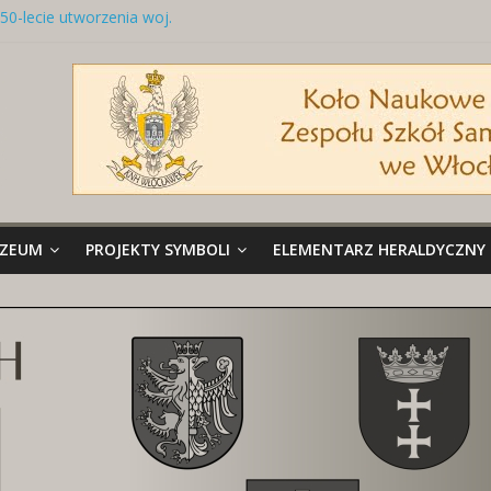
50-lecie utworzenia woj.
włocławskiego
Tabliczka z nazwą ulicy
Naszywki z herbami miast
Brelok z godłem Polski i herbem
miasta
Miedziany talerz z herbami miast
UZEUM
PROJEKTY SYMBOLI
ELEMENTARZ HERALDYCZNY