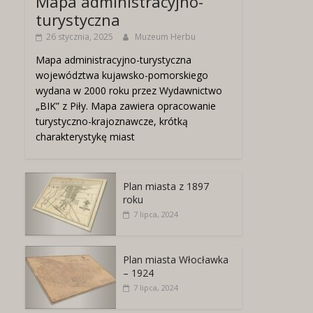
Mapa administracyjno-
turystyczna
26 stycznia, 2025
Muzeum Herbu
Mapa administracyjno-turystyczna
województwa kujawsko-pomorskiego
wydana w 2000 roku przez Wydawnictwo
„BIK” z Piły. Mapa zawiera opracowanie
turystyczno-krajoznawcze, krótką
charakterystykę miast
Plan miasta z 1897
roku
7 lipca, 2024
Plan miasta Włocławka
– 1924
7 lipca, 2024