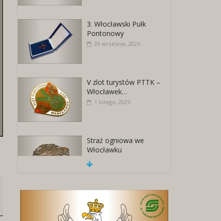
3. Włocławski Pułk
Pontonowy
29 września, 2025
V zlot turystów PTTK –
Włocławek…
1 lutego, 2025
Straż ogniowa we
Włocławku
18 listopada, 2025