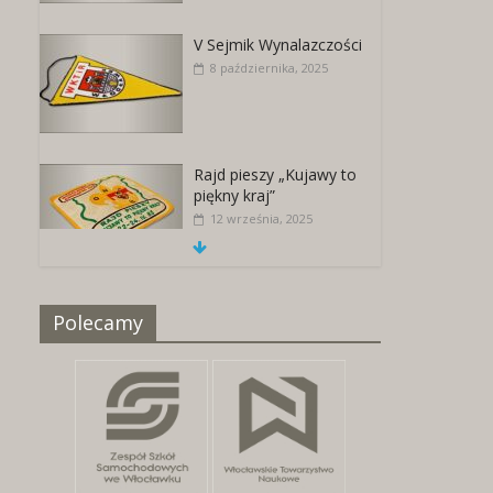
V Sejmik Wynalazczości
8 października, 2025
Rajd pieszy „Kujawy to
piękny kraj”
12 września, 2025
Naszywki z herbami
Polecamy
miast
25 kwietnia, 2026