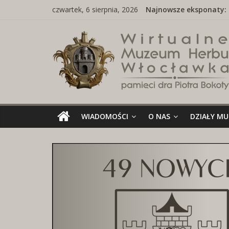
Skip
czwartek, 6 sierpnia, 2026
Najnowsze eksponaty:
to
content
Wirtualne
Muzeum
Herbu
Włocławka
WIADOMOŚCI
O NAS
DZIAŁY M
Wirtualne
Muzeum
Herbu
Włocławka