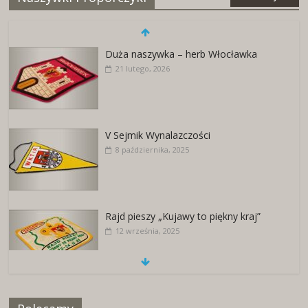
Duża naszywka – herb Włocławka
21 lutego, 2026
V Sejmik Wynalazczości
8 października, 2025
Rajd pieszy „Kujawy to piękny kraj”
12 września, 2025
Naszywki z herbami miast