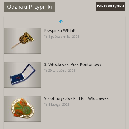
Odznaki Przypinki
Pokaż wszystkie
Przypinka WKTiR
6 października, 2025
3. Włocławski Pułk Pontonowy
29 września, 2025
V zlot turystów PTTK – Włocławek…
1 lutego, 2025