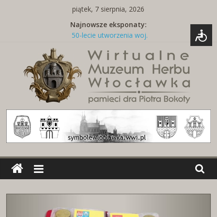
Skip
piątek, 7 sierpnia, 2026
to
Najnowsze eksponaty:
content
50-lecie utworzenia woj.
włocławskiego
Tabliczka z nazwą ulicy
Naszywki z herbami miast
Brelok z godłem Polski i herbem
miasta
Miedziany talerz z herbami miast
Wirtualne
Muzeum
Herbu
Włocławka