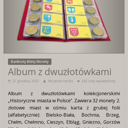
Wirtualne
Muzeum
Herbu
Włocławka
Banknoty Bilety Monety
Album z dwuzłotówkami
27 grudnia, 2021
Muzeum Herbu
342 razy wyświetlony
Album z dwuzłotówkami kolekcjonerskimi
„Historyczne miasta w Polsce”. Zawiera 32 monety 2.
złotowe miast w ośmiu karta z grubej folii
(alfabetycznie): Bielsko-Biała, Bochnia, Brzeg,
Chełm, Chełmno, Cieszyn, Elbląg, Gniezno, Gorzów