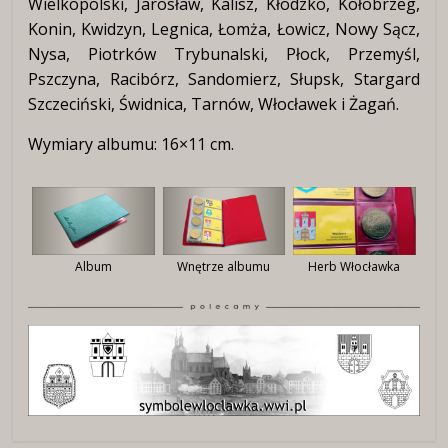
Wielkopolski, Jarosław, Kalisz, Kłodzko, Kołobrzeg,
Konin, Kwidzyn, Legnica, Łomża, Łowicz, Nowy Sącz,
Nysa, Piotrków Trybunalski, Płock, Przemyśl,
Pszczyna, Racibórz, Sandomierz, Słupsk, Stargard
Szczeciński, Świdnica, Tarnów, Włocławek i Żagań.
Wymiary albumu: 16×11 cm.
Album
Wnętrze albumu
Herb Włocławka