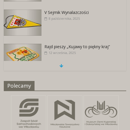
V Sejmik Wynalazczości
8 października, 2025
Rajd pieszy „Kujawy to piękny kraj”
12 września, 2025
Naszywki z herbami miast
Polecamy
25 kwietnia, 2026