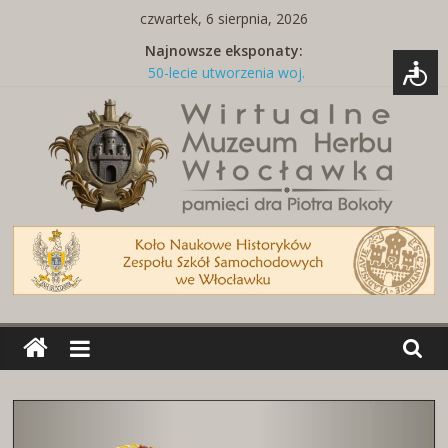
Skip
czwartek, 6 sierpnia, 2026
to
Najnowsze eksponaty:
content
50-lecie utworzenia woj.
włocławskiego
Tabliczka z nazwą ulicy
Naszywki z herbami miast
Brelok z godłem Polski i herbem
miasta
Miedziany talerz z herbami miast
Wirtualne
Muzeum
Herbu
Włocławka