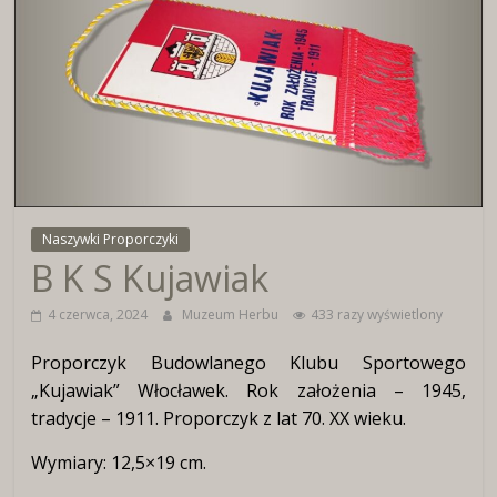
Wirtualne
Muzeum
Herbu
Włocławka
Naszywki Proporczyki
B K S Kujawiak
4 czerwca, 2024
Muzeum Herbu
433 razy wyświetlony
Proporczyk Budowlanego Klubu Sportowego
„Kujawiak” Włocławek. Rok założenia – 1945,
tradycje – 1911. Proporczyk z lat 70. XX wieku.
Wymiary: 12,5×19 cm.