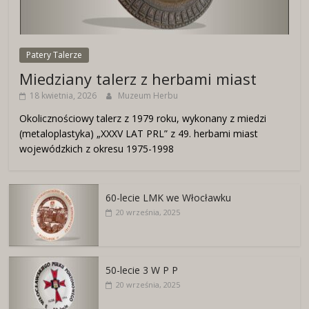
Patery Talerze
Miedziany talerz z herbami miast
18 kwietnia, 2026
Muzeum Herbu
Okolicznościowy talerz z 1979 roku, wykonany z miedzi
(metaloplastyka) „XXXV LAT PRL” z 49. herbami miast
wojewódzkich z okresu 1975-1998
60-lecie LMK we Włocławku
20 września, 2025
50-lecie 3 W P P
20 września, 2025