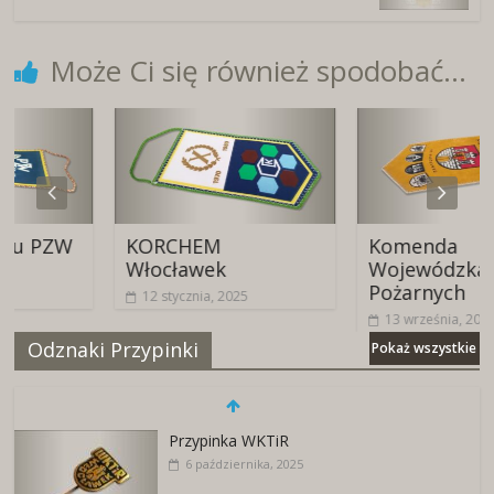
Może Ci się również spodobać...
ZW
KORCHEM
Komenda
Włocławek
Wojewódzka Straż
Pożarnych
12 stycznia, 2025
13 września, 2024
Odznaki Przypinki
Pokaż wszystkie
Przypinka WKTiR
6 października, 2025