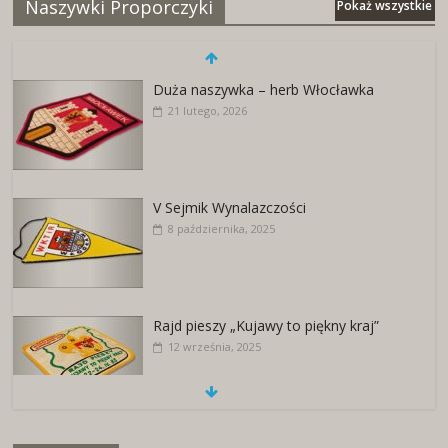
Naszywki Proporczyki
Pokaż wszystkie
Duża naszywka – herb Włocławka
21 lutego, 2026
V Sejmik Wynalazczości
8 października, 2025
Rajd pieszy „Kujawy to piękny kraj”
12 września, 2025
Naszywki z herbami miast