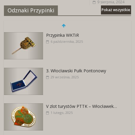
9 sierpnia, 2024
Odznaki Przypinki
Pokaż wszystkie
Przypinka WKTiR
6 października, 2025
3. Włocławski Pułk Pontonowy
29 września, 2025
V zlot turystów PTTK – Włocławek…
1 lutego, 2025