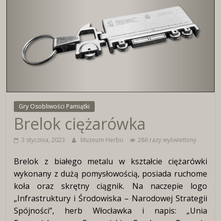
Wirtualne
Muzeum
Herbu
Włocławka
Gry Osobliwości Pamiątki
Brelok ciężarówka
3 stycznia, 2023
Muzeum Herbu
286 razy wyświetlony
Brelok z białego metalu w kształcie ciężarówki
wykonany z dużą pomysłowością, posiada ruchome
koła oraz skrętny ciągnik. Na naczepie logo
„Infrastruktury i Środowiska – Narodowej Strategii
Spójności”, herb Włocławka i napis: „Unia