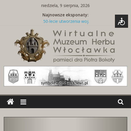
Skip
niedziela, 9 sierpnia, 2026
to
Najnowsze eksponaty:
content
50-lecie utworzenia woj.
włocławskiego
Tabliczka z nazwą ulicy
Naszywki z herbami miast
Brelok z godłem Polski i herbem
miasta
Miedziany talerz z herbami miast
Wirtualne
Muzeum
Herbu
Włocławka