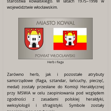
starostwa kowalskiego
. W latach 1975–1998 w
województwie włocławskim.
Herb i flaga
Zarówno herb, jak i pozostałe atrybuty
samorządowe (flaga, sztandar, łańcuchy, pieczęć,
medal) zostały przesłane do Komisji Heraldycznej
przy MSWiA w celu zaopiniowania pod względem
zgodności z zasadami polskiej heraldyki,
weksylologii i sfragistyki. Symbole zostały