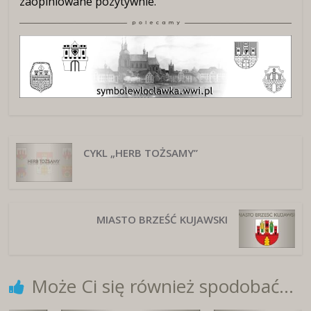
zaopiniowane pozytywnie.
CYKL „HERB TOŻSAMY”
MIASTO BRZEŚĆ KUJAWSKI
Może Ci się również spodobać...