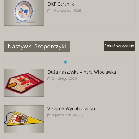
DKF Ceramik
19 września, 2025
Naszywki Proporczyki
Pokaż wszystkie
Duża naszywka – herb Włocławka
21 lutego, 2026
V Sejmik Wynalazczości
8 października, 2025