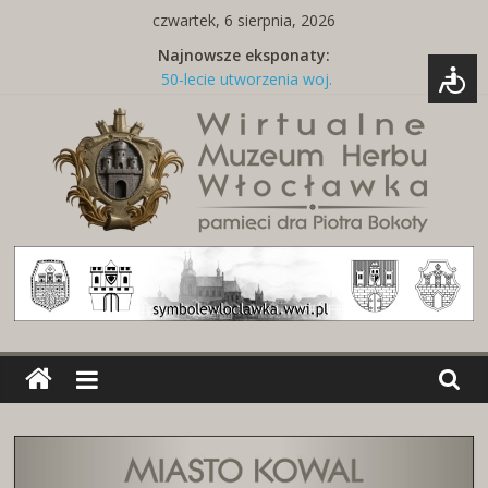
Skip
czwartek, 6 sierpnia, 2026
to
Najnowsze eksponaty:
content
50-lecie utworzenia woj.
włocławskiego
Tabliczka z nazwą ulicy
Naszywki z herbami miast
Brelok z godłem Polski i herbem
miasta
Miedziany talerz z herbami miast
Wirtualne
Muzeum
Herbu
Włocławka