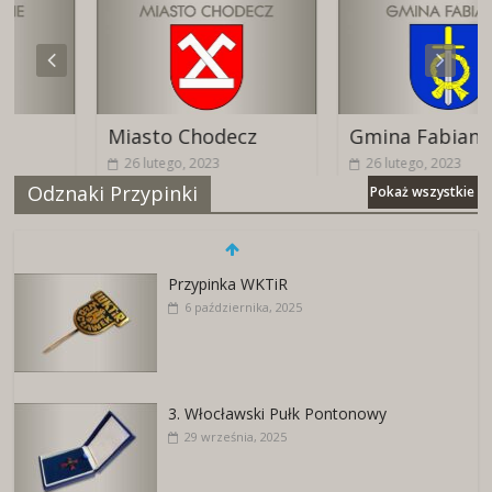
Miasto Chodecz
Gmina Fabianki
26 lutego, 2023
26 lutego, 2023
Odznaki Przypinki
Pokaż wszystkie
Przypinka WKTiR
6 października, 2025
3. Włocławski Pułk Pontonowy
29 września, 2025