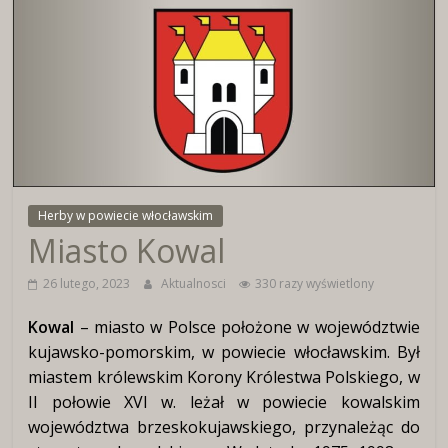
Wirtualne
Muzeum
Herbu
Włocławka
Herby w powiecie włocławskim
Miasto Kowal
26 lutego, 2023
Aktualnosci
330 razy wyświetlony
Kowal
– miasto w Polsce położone w województwie
kujawsko-pomorskim, w powiecie włocławskim. Był
miastem królewskim Korony Królestwa Polskiego, w
II połowie XVI w. leżał w powiecie kowalskim
województwa brzeskokujawskiego, przynależąc do