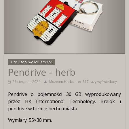
Wirtualne
Muzeum
Herbu
Włocławka
Gry Osobliwości Pamiątki
Pendrive – herb
26 sierpnia, 2024
Muzeum Herbu
317 razy wyświetlony
Pendrive o pojemności 30 GB wyprodukowany
przez HK International Technology. Brelok i
pendrive w formie herbu miasta.
Wymiary: 55×38 mm.