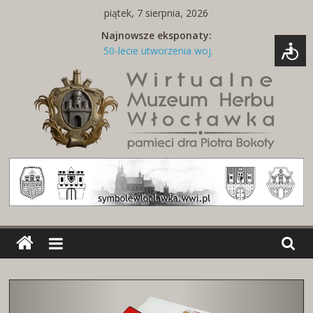
Skip
piątek, 7 sierpnia, 2026
to
Najnowsze eksponaty:
content
50-lecie utworzenia woj.
włocławskiego
Tabliczka z nazwą ulicy
Naszywki z herbami miast
Brelok z godłem Polski i herbem
miasta
Miedziany talerz z herbami miast
Wirtualne
Muzeum
Herbu
Włocławka