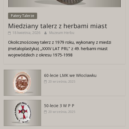
Patery Talerze
Miedziany talerz z herbami miast
18 kwietnia, 2026
Muzeum Herbu
Okolicznościowy talerz z 1979 roku, wykonany z miedzi
(metaloplastyka) „XXXV LAT PRL” z 49. herbami miast
wojewódzkich z okresu 1975-1998
60-lecie LMK we Włocławku
20 września, 2025
50-lecie 3 W P P
20 września, 2025