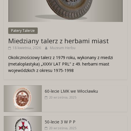
Patery Talerze
Miedziany talerz z herbami miast
18 kwietnia, 2026
Muzeum Herbu
Okolicznościowy talerz z 1979 roku, wykonany z miedzi
(metaloplastyka) „XXXV LAT PRL” z 49. herbami miast
wojewódzkich z okresu 1975-1998
60-lecie LMK we Włocławku
20 września, 2025
50-lecie 3 W P P
20 września, 2025