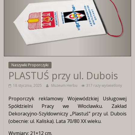
Wirtualne
Muzeum
Herbu
Włocławka
Naszywki Proporczyki
PLASTUŚ przy ul. Dubois
18 stycznia, 2025
Muzeum Herbu
317 razy wyświetlony
Proporczyk reklamowy Wojewódzkiej Usługowej
Spółdzielni Pracy we Włocławku. Zakład
Dekoracyjno-Szyldowniczy „Plastuś” przy ul. Dubois
(obecnie: ul. Kaliska). Lata 70/80 XX wieku.
Wymiary: 21×12 cm.