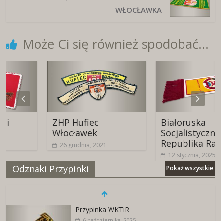
WŁOCŁAWKA
Może Ci się również spodobać...
ZHP Hufiec
Białoruska
Włocławek
Socjalistyczna
Republika Radzie
26 grudnia, 2021
12 stycznia, 2025
Odznaki Przypinki
Pokaż wszystkie
Przypinka WKTiR
6 października, 2025