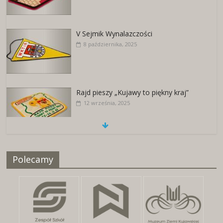
V Sejmik Wynalazczości
8 października, 2025
Rajd pieszy „Kujawy to piękny kraj”
12 września, 2025
Naszywki z herbami miast
Polecamy
25 kwietnia, 2026