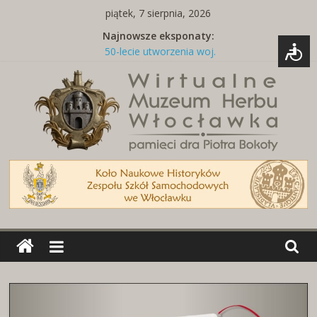
Skip
piątek, 7 sierpnia, 2026
to
Najnowsze eksponaty:
content
50-lecie utworzenia woj.
włocławskiego
Tabliczka z nazwą ulicy
Naszywki z herbami miast
Brelok z godłem Polski i herbem
miasta
Miedziany talerz z herbami miast
Wirtualne
Muzeum
Herbu
Włocławka