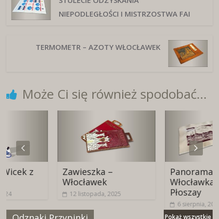
NIEPODLEGŁOŚCI I MISTRZOSTWA FAI
TERMOMETR – AZOTY WŁOCŁAWEK
Może Ci się również spodobać...
 z
Zawieszka –
Panorama
Włocławek
Włocławka – L.
Płoszay
12 listopada, 2025
6 sierpnia, 2024
Odznaki Przypinki
Pokaż wszystkie