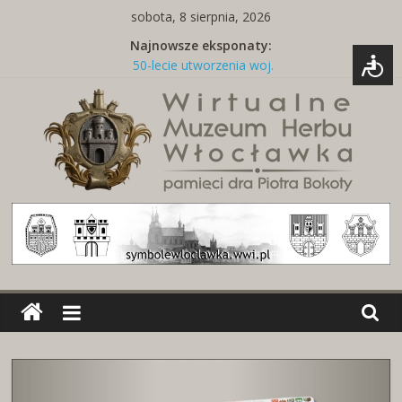
Skip
sobota, 8 sierpnia, 2026
to
Najnowsze eksponaty:
content
50-lecie utworzenia woj.
włocławskiego
Tabliczka z nazwą ulicy
Naszywki z herbami miast
Brelok z godłem Polski i herbem
miasta
Miedziany talerz z herbami miast
Wirtualne
Muzeum
Herbu
Włocławka