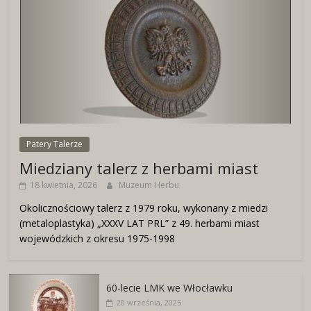
Patery Talerze
Miedziany talerz z herbami miast
18 kwietnia, 2026
Muzeum Herbu
Okolicznościowy talerz z 1979 roku, wykonany z miedzi
(metaloplastyka) „XXXV LAT PRL” z 49. herbami miast
wojewódzkich z okresu 1975-1998
60-lecie LMK we Włocławku
20 września, 2025