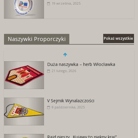
19 września, 2025
Naszywki Proporczyki
Pokaż wszystkie
Duża naszywka – herb Włocławka
21 lutego, 2026
V Sejmik Wynalazczości
8 października, 2025
Rajd pieszy „Kujawy to piękny kraj”