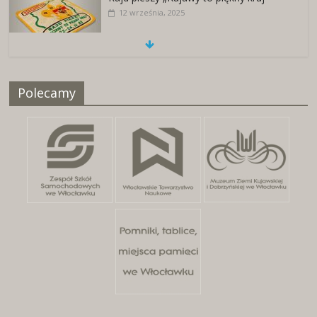
12 września, 2025
Naszywki z herbami miast
Polecamy
25 kwietnia, 2026