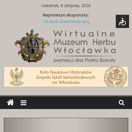
Skip
czwartek, 6 sierpnia, 2026
to
Najnowsze eksponaty:
content
50-lecie utworzenia woj.
włocławskiego
Tabliczka z nazwą ulicy
Naszywki z herbami miast
Brelok z godłem Polski i herbem
miasta
Miedziany talerz z herbami miast
Wirtualne
Muzeum
Herbu
Włocławka