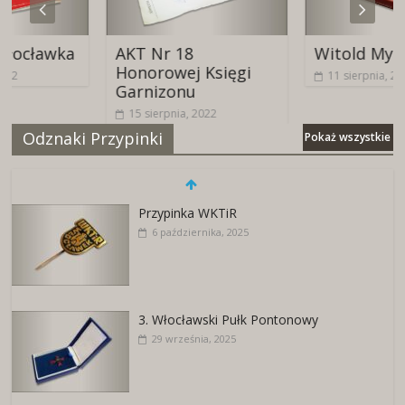
wka
AKT Nr 18
Witold Mystkowsk
Honorowej Księgi
11 sierpnia, 2024
Garnizonu
15 sierpnia, 2022
Odznaki Przypinki
Pokaż wszystkie
Przypinka WKTiR
6 października, 2025
3. Włocławski Pułk Pontonowy
29 września, 2025