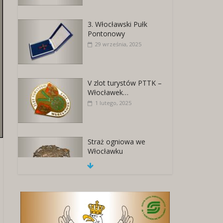
3. Włocławski Pułk
Pontonowy
29 września, 2025
V zlot turystów PTTK –
Włocławek…
1 lutego, 2025
Straż ogniowa we
Włocławku
18 listopada, 2025