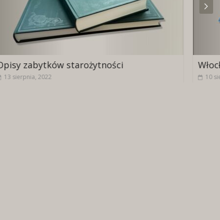
i
Włocławskie zaprasza
10 sierpnia, 2022