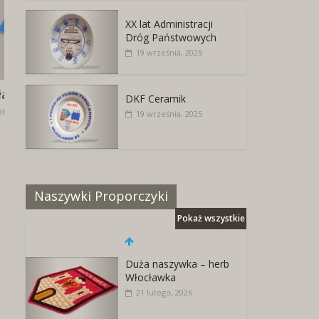
XX lat Administracji
Dróg Państwowych
19 września, 2025
Zbiór przepisów organizacyjnych
DKF Ceramik
10 sierpnia, 2022
19 września, 2025
Naszywki Proporczyki
Pokaż wszystkie
Duża naszywka – herb
Włocławka
21 lutego, 2026