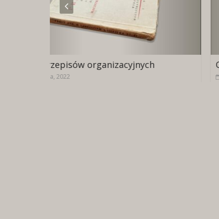
acyjnych
Opisy zabytków starożytnośc
13 sierpnia, 2022