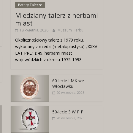
Patery Talerze
Miedziany talerz z herbami
miast
18 kwietnia, 2026
Muzeum Herbu
Okolicznościowy talerz z 1979 roku,
wykonany z miedzi (metaloplastyka) „XXXV
LAT PRL” z 49. herbami miast
wojewódzkich z okresu 1975-1998
60-lecie LMK we
Włocławku
20 września, 2025
50-lecie 3 W P P
20 września, 2025