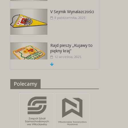
V Sejmik Wynalazczości
8 października, 2025
Rajd pieszy „Kujawy to
piękny kraj”
12 września, 2025
Naszywki z herbami
Polecamy
miast
25 kwietnia, 2026