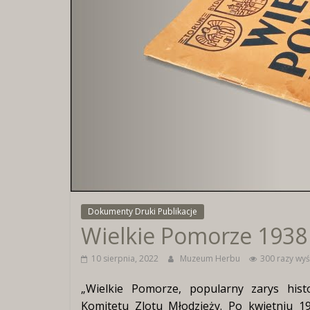
Dokumenty Druki Publikacje
Wielkie Pomorze 1938
10 sierpnia, 2022
Muzeum Herbu
300 razy wyś
„Wielkie Pomorze, popularny zarys hist
Komitetu Zlotu Młodzieży. Po kwietniu 