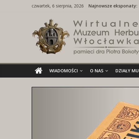
Skip
czwartek, 6 sierpnia, 2026
Najnowsze eksponaty:
to
content
Wirtualne
Muzeum
Herbu
Włocławka
WIADOMOŚCI
O NAS
DZIAŁY M
Wirtualne
Muzeum
Herbu
Włocławka