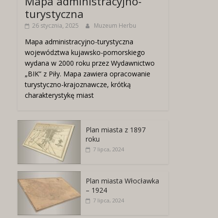
Mapa administracyjno-
turystyczna
26 stycznia, 2025
Muzeum Herbu
Mapa administracyjno-turystyczna
województwa kujawsko-pomorskiego
wydana w 2000 roku przez Wydawnictwo
„BIK” z Piły. Mapa zawiera opracowanie
turystyczno-krajoznawcze, krótką
charakterystykę miast
Plan miasta z 1897
roku
7 lipca, 2024
Plan miasta Włocławka
– 1924
7 lipca, 2024