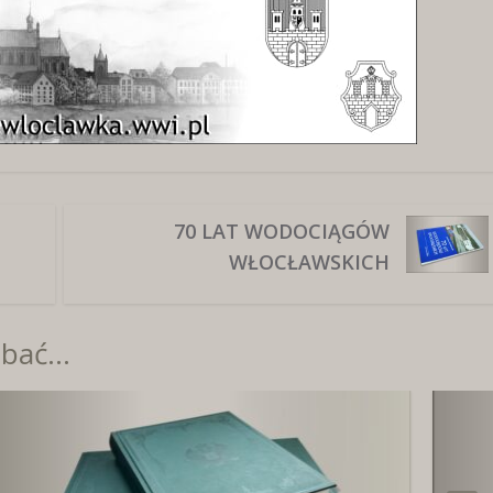
70 LAT WODOCIĄGÓW
WŁOCŁAWSKICH
bać...