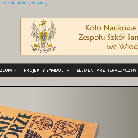
50-lecie utworzenia woj.
włocławskiego
Tabliczka z nazwą ulicy
Naszywki z herbami miast
Brelok z godłem Polski i herbem
miasta
Miedziany talerz z herbami miast
UZEUM
PROJEKTY SYMBOLI
ELEMENTARZ HERALDYCZNY