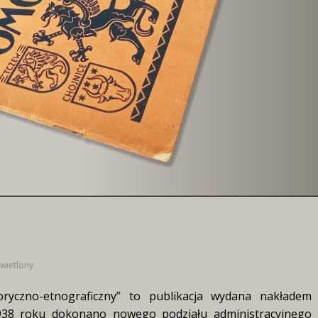
wietlony
oryczno-etnograficzny” to publikacja wydana nakładem
1938 roku dokonano nowego podziału administracyjnego