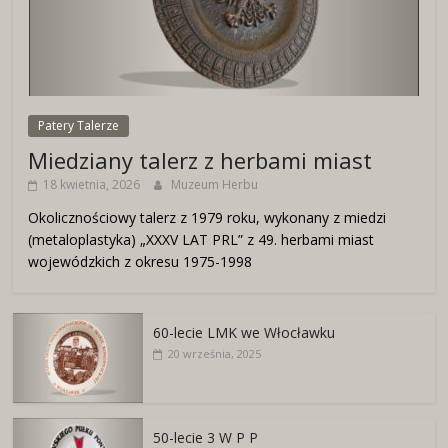
Patery Talerze
Miedziany talerz z herbami miast
18 kwietnia, 2026
Muzeum Herbu
Okolicznościowy talerz z 1979 roku, wykonany z miedzi
(metaloplastyka) „XXXV LAT PRL” z 49. herbami miast
wojewódzkich z okresu 1975-1998
60-lecie LMK we Włocławku
20 września, 2025
50-lecie 3 W P P