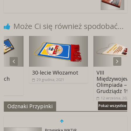
Może Ci się również spodobać...
30-lecie Włozamot
VIII
Międzywojewódzk
29 grudnia, 2021
Olimpiada –
Grudziądz 1976
12 września, 2024
Odznaki Przypinki
Pokaż wszystkie
Przypinka WKTiR