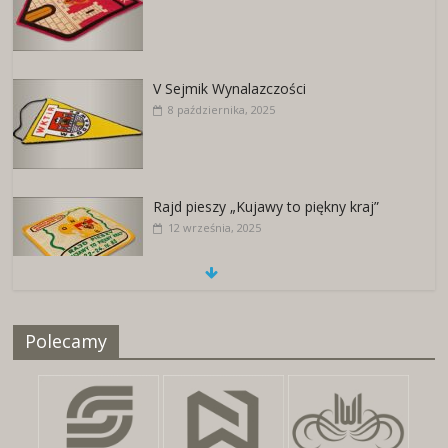
V Sejmik Wynalazczości
8 października, 2025
Rajd pieszy „Kujawy to piękny kraj”
12 września, 2025
Naszywki z herbami miast
Polecamy
25 kwietnia, 2026