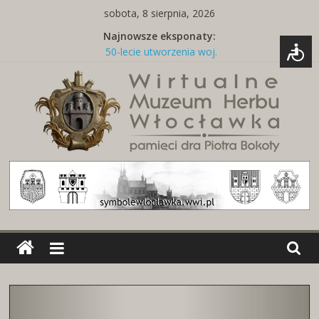
Skip
sobota, 8 sierpnia, 2026
to
Najnowsze eksponaty:
content
50-lecie utworzenia woj.
włocławskiego
Tabliczka z nazwą ulicy
Naszywki z herbami miast
Brelok z godłem Polski i herbem
miasta
Miedziany talerz z herbami miast
Wirtualne
Muzeum
Herbu
Włocławka