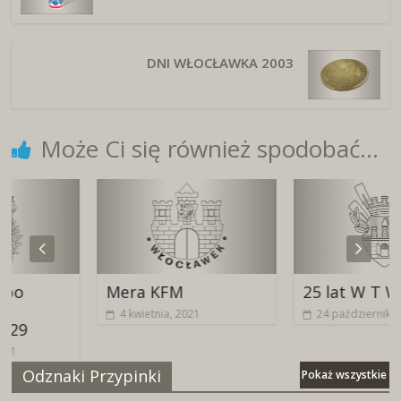
DNI WŁOCŁAWKA 2003
Może Ci się również spodobać...
Mera KFM
25 lat W T W
4 kwietnia, 2021
24 października, 2021
Odznaki Przypinki
Pokaż wszystkie