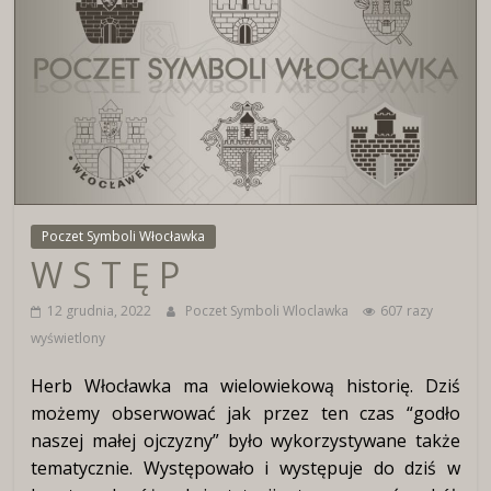
Wirtualne
Muzeum
Herbu
Włocławka
Poczet Symboli Włocławka
W S T Ę P
12 grudnia, 2022
Poczet Symboli Wloclawka
607 razy
wyświetlony
Herb Włocławka ma wielowiekową historię. Dziś
możemy obserwować jak przez ten czas “godło
naszej małej ojczyzny” było wykorzystywane także
tematycznie. Występowało i występuje do dziś w