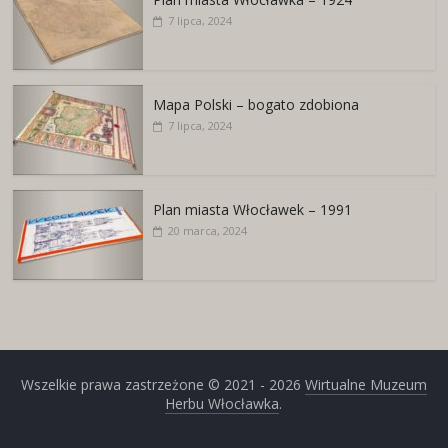
7 lipca, 2024
Mapa Polski – bogato zdobiona
7 lipca, 2024
Plan miasta Włocławek – 1991
20 marca, 2024
Wszelkie prawa zastrzeżone © 2021 - 2026
Wirtualne Muzeum
Herbu Włocławka
.