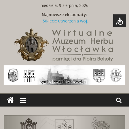
Skip
niedziela, 9 sierpnia, 2026
to
Najnowsze eksponaty:
content
50-lecie utworzenia woj.
włocławskiego
Tabliczka z nazwą ulicy
Naszywki z herbami miast
Brelok z godłem Polski i herbem
miasta
Miedziany talerz z herbami miast
Wirtualne
Muzeum
Herbu
Włocławka