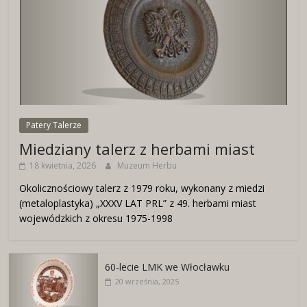
Patery Talerze
Miedziany talerz z herbami miast
18 kwietnia, 2026
Muzeum Herbu
Okolicznościowy talerz z 1979 roku, wykonany z miedzi
(metaloplastyka) „XXXV LAT PRL” z 49. herbami miast
wojewódzkich z okresu 1975-1998
60-lecie LMK we Włocławku
20 września, 2025