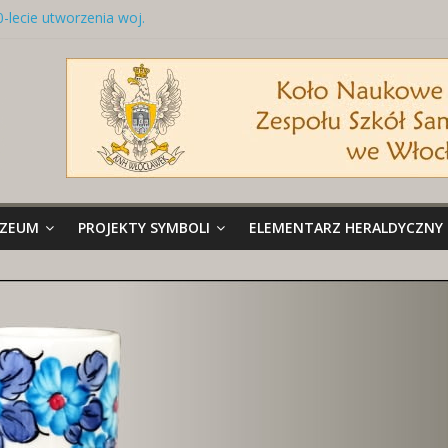
0-lecie utworzenia woj.
łocławskiego
abliczka z nazwą ulicy
aszywki z herbami miast
relok z godłem Polski i herbem
iasta
iedziany talerz z herbami miast
UZEUM
PROJEKTY SYMBOLI
ELEMENTARZ HERALDYCZNY