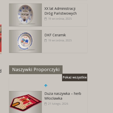
XX lat Administracji
Dróg Państwowych
19 września, 2025
DKF Ceramik
19 września, 2025
Naszywki Proporczyki
Puderniczka z godłem
9 sierpnia, 2025
Pokaż wszystkie
Duża naszywka – herb
Włocławka
21 lutego, 2026