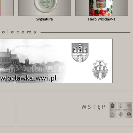
Sygnatura
Herb Włocławka
W S T Ę P