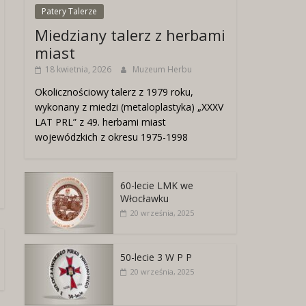
Patery Talerze
Miedziany talerz z herbami
miast
18 kwietnia, 2026
Muzeum Herbu
Okolicznościowy talerz z 1979 roku,
wykonany z miedzi (metaloplastyka) „XXXV
LAT PRL” z 49. herbami miast
wojewódzkich z okresu 1975-1998
60-lecie LMK we
Włocławku
20 września, 2025
50-lecie 3 W P P
20 września, 2025