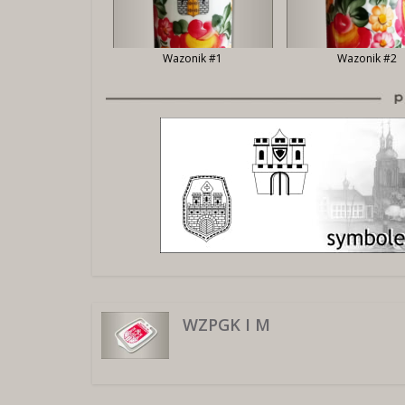
Wazonik #1
Wazonik #2
WZPGK I M