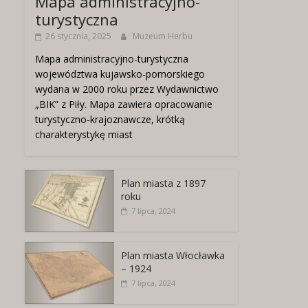
Mapa administracyjno-
turystyczna
26 stycznia, 2025
Muzeum Herbu
Mapa administracyjno-turystyczna
województwa kujawsko-pomorskiego
wydana w 2000 roku przez Wydawnictwo
„BIK” z Piły. Mapa zawiera opracowanie
turystyczno-krajoznawcze, krótką
charakterystykę miast
Plan miasta z 1897
roku
7 lipca, 2024
Plan miasta Włocławka
– 1924
7 lipca, 2024