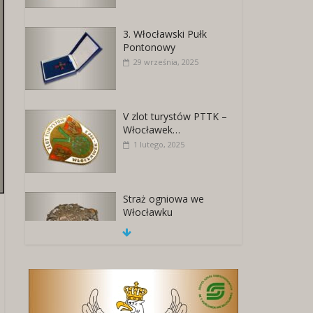
3. Włocławski Pułk
Pontonowy
29 września, 2025
V zlot turystów PTTK –
Włocławek…
1 lutego, 2025
Straż ogniowa we
Włocławku
18 listopada, 2025