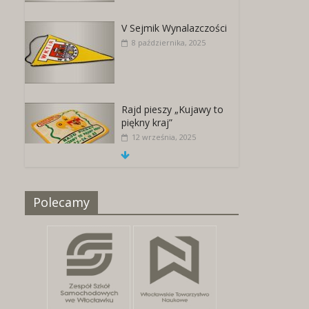
V Sejmik Wynalazczości
8 października, 2025
Rajd pieszy „Kujawy to
piękny kraj”
12 września, 2025
Naszywki z herbami
Polecamy
miast
25 kwietnia, 2026