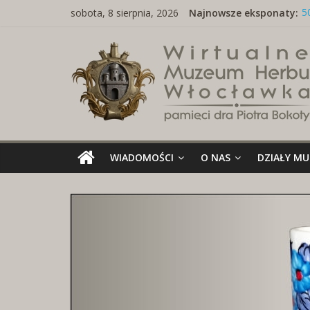
Skip
sobota, 8 sierpnia, 2026
Najnowsze eksponaty:
5
to
w
content
Wirtualne
T
N
B
Muzeum
m
M
Herbu
Włocławka
WIADOMOŚCI
O NAS
DZIAŁY M
Wirtualne
Muzeum
Herbu
Włocławka