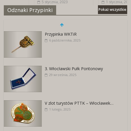
5 stycznia, 2023
1 stycznia, 2025
Odznaki Przypinki
Pokaż wszystkie
Przypinka WKTiR
6 października, 2025
3. Włocławski Pułk Pontonowy
29 września, 2025
V zlot turystów PTTK – Włocławek…
1 lutego, 2025