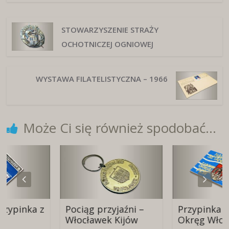
STOWARZYSZENIE STRAŻY
OCHOTNICZEJ OGNIOWEJ
WYSTAWA FILATELISTYCZNA – 1966
Może Ci się również spodobać...
ka z
Pociąg przyjaźni –
Przypinka PZW
Włocławek Kijów
Okręg Włocławek