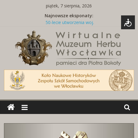
Skip
piątek, 7 sierpnia, 2026
to
Najnowsze eksponaty:
content
50-lecie utworzenia woj.
włocławskiego
Tabliczka z nazwą ulicy
Naszywki z herbami miast
Brelok z godłem Polski i herbem
miasta
Miedziany talerz z herbami miast
Wirtualne
Muzeum
Herbu
Włocławka