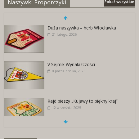
Naszywki Proporczyki
Pokaż wszystkie
Duża naszywka – herb Włocławka
21 lutego, 2026
V Sejmik Wynalazczości
8 października, 2025
Rajd pieszy „Kujawy to piękny kraj”
12 września, 2025
Naszywki z herbami miast